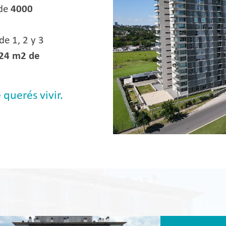
 de
4000
e 1, 2 y 3
124 m2 de
 querés vivir.