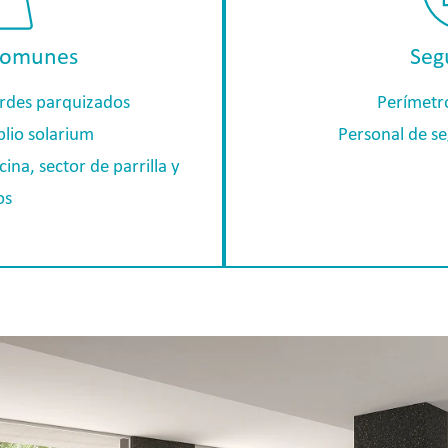
comunes
Seg
erdes parquizados
Perímetr
plio solarium
Personal de se
ina, sector de parrilla y
os